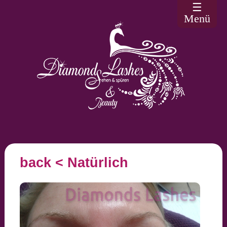
☰
Menü
back
< Natürlich