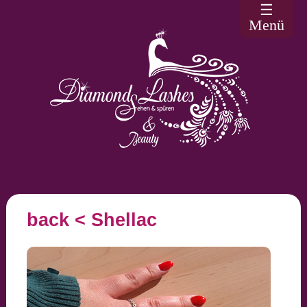
☰
Menü
back
< Shellac